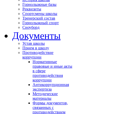
Горнолыжные базы
Реквизиты
Спортсмены школы
Тренерский состав
Горнолыжный спорт
Сноуборд
Документы
Устав школы
Прием в школу
Противодействие
коррупции
Нормативные
правовые и иные акты
в сфере
противодействия
коррупции
Антикоррупционная
экспертиза
Методические
материалы
Формы документов,
связанных с
противодействием