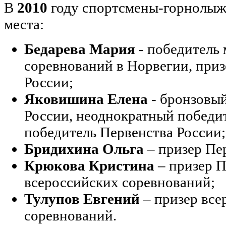
В
2010
году спортсмены-горнолыж
места:
Бедарева Мария
- победитель
соревнований в Норвегии, приз
России;
Яковишина Елена
- бронзовы
России, неоднократный победит
победитель Первенства России;
Бридихина Ольга
– призер Пе
Крюкова Кристина
– призер П
всероссийских соревнований;
Тулупов Евгений
– призер все
соревнований.