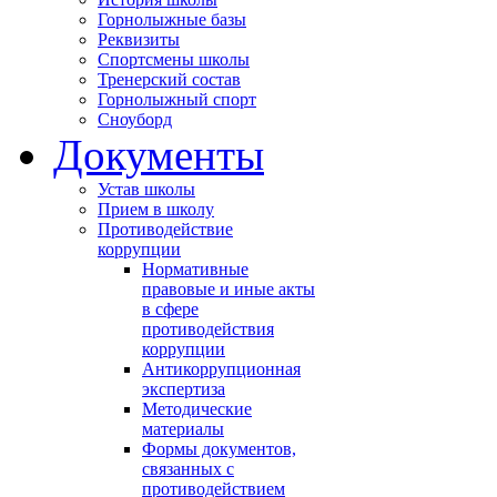
Горнолыжные базы
Реквизиты
Спортсмены школы
Тренерский состав
Горнолыжный спорт
Сноуборд
Документы
Устав школы
Прием в школу
Противодействие
коррупции
Нормативные
правовые и иные акты
в сфере
противодействия
коррупции
Антикоррупционная
экспертиза
Методические
материалы
Формы документов,
связанных с
противодействием