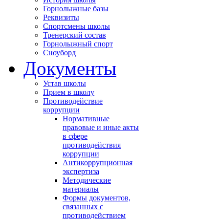
Горнолыжные базы
Реквизиты
Спортсмены школы
Тренерский состав
Горнолыжный спорт
Сноуборд
Документы
Устав школы
Прием в школу
Противодействие
коррупции
Нормативные
правовые и иные акты
в сфере
противодействия
коррупции
Антикоррупционная
экспертиза
Методические
материалы
Формы документов,
связанных с
противодействием