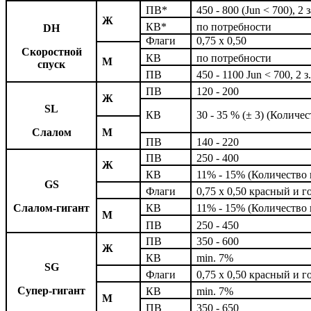
ПВ*
450 - 800 (Jun < 700), 2 
Ж
КВ*
по потребности
DH
Флаги
0,75 x 0,50
Скоростной
КВ
по потребности
М
спуск
ПВ
450 - 1100 Jun < 700, 2 з
ПВ
120 - 200
Ж
SL
КВ
30 - 35 % (
±
3) (Количес
Слалом
М
ПВ
140 - 220
ПВ
250 - 400
Ж
КВ
11% - 15% (Количество
GS
Флаги
0,75 x 0,50 красный и 
Слалом-гигант
КВ
11% - 15% (Количество
М
ПВ
250 - 450
ПВ
350 - 600
Ж
КВ
min. 7%
SG
Флаги
0,75 x 0,50 красный и 
Супер-гигант
КВ
min. 7%
М
ПВ
350 - 650