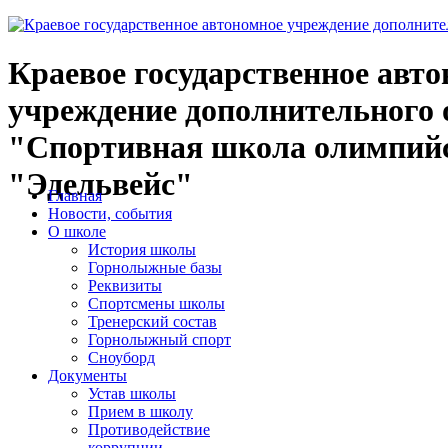
Краевое государственное авт
учреждение дополнительного 
"Спортивная школа олимпийс
"Эдельвейс"
Главная
Новости, события
О школе
История школы
Горнолыжные базы
Реквизиты
Спортсмены школы
Тренерский состав
Горнолыжный спорт
Сноуборд
Документы
Устав школы
Прием в школу
Противодействие
коррупции