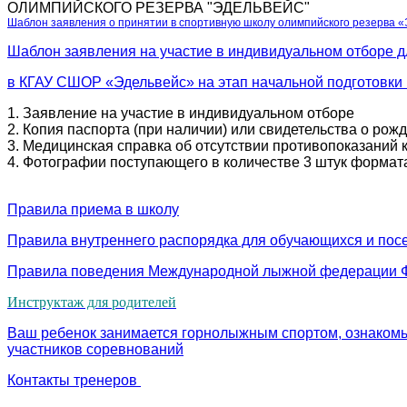
ОЛИМПИЙСКОГО РЕЗЕРВА "ЭДЕЛЬВЕЙС"
Шаблон заявления о принятии в спортивную школу олимпийского резерва «
Шаблон заявления на участие в индивидуальном отборе д
в КГАУ СШОР «Эдельвейс» на этап начальной подготовки 
1. Заявление на участие в индивидуальном отборе
2. Копия паспорта (при наличии) или свидетельства о рож
3. Медицинская справка об отсутствии противопоказаний 
4. Фотографии поступающего в количестве 3 штук формата
Правила приема в школу
Правила внутреннего распорядка для обучающихся и пос
Правила поведения Международной лыжной федерации
Инструктаж для родителей
Ваш ребенок занимается горнолыжным спортом, ознакомь
участников соревнований
Контакты тренеров