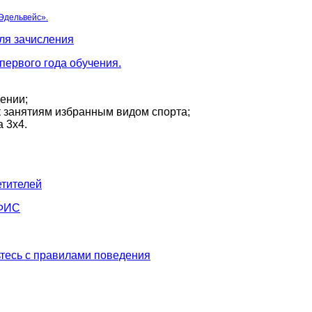
Эдельвейс».
ля зачисления
первого года обучения.
дении;
к занятиям избранным видом спорта;
 3х4.
етителей
 ФИС
тесь с правилами поведения