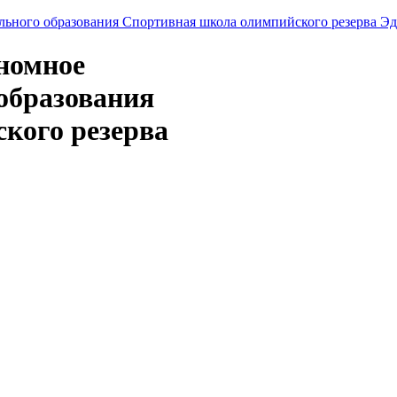
ономное
образования
кого резерва