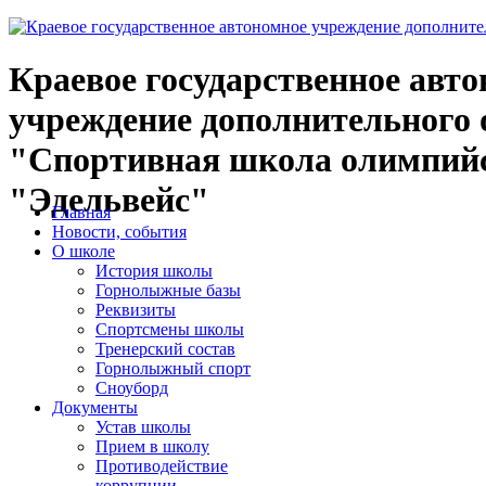
Краевое государственное авт
учреждение дополнительного 
"Спортивная школа олимпийс
"Эдельвейс"
Главная
Новости, события
О школе
История школы
Горнолыжные базы
Реквизиты
Спортсмены школы
Тренерский состав
Горнолыжный спорт
Сноуборд
Документы
Устав школы
Прием в школу
Противодействие
коррупции