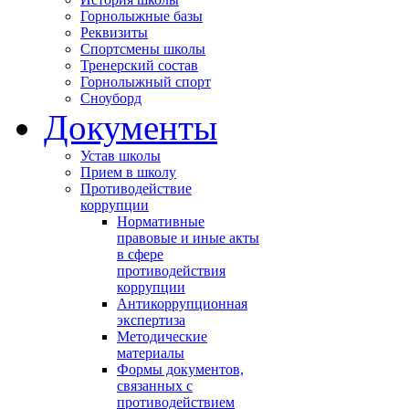
Горнолыжные базы
Реквизиты
Спортсмены школы
Тренерский состав
Горнолыжный спорт
Сноуборд
Документы
Устав школы
Прием в школу
Противодействие
коррупции
Нормативные
правовые и иные акты
в сфере
противодействия
коррупции
Антикоррупционная
экспертиза
Методические
материалы
Формы документов,
связанных с
противодействием