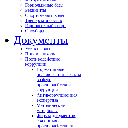
Горнолыжные базы
Реквизиты
Спортсмены школы
Тренерский состав
Горнолыжный спорт
Сноуборд
Документы
Устав школы
Прием в школу
Противодействие
коррупции
Нормативные
правовые и иные акты
в сфере
противодействия
коррупции
Антикоррупционная
экспертиза
Методические
материалы
Формы документов,
связанных с
противодействием