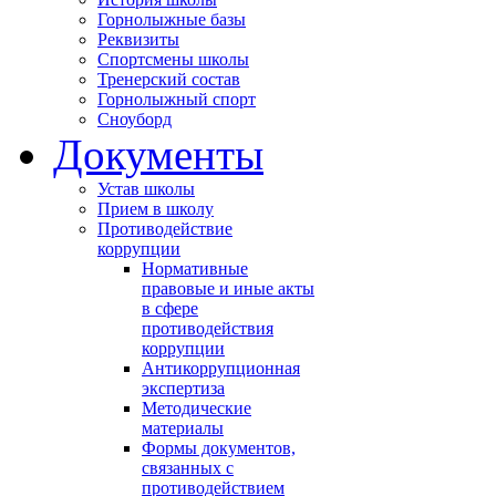
Горнолыжные базы
Реквизиты
Спортсмены школы
Тренерский состав
Горнолыжный спорт
Сноуборд
Документы
Устав школы
Прием в школу
Противодействие
коррупции
Нормативные
правовые и иные акты
в сфере
противодействия
коррупции
Антикоррупционная
экспертиза
Методические
материалы
Формы документов,
связанных с
противодействием