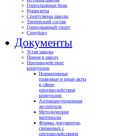
Горнолыжные базы
Реквизиты
Спортсмены школы
Тренерский состав
Горнолыжный спорт
Сноуборд
Документы
Устав школы
Прием в школу
Противодействие
коррупции
Нормативные
правовые и иные акты
в сфере
противодействия
коррупции
Антикоррупционная
экспертиза
Методические
материалы
Формы документов,
связанных с
противодействием