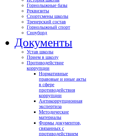
Горнолыжные базы
Реквизиты
Спортсмены школы
Тренерский состав
Горнолыжный спорт
Сноуборд
Документы
Устав школы
Прием в школу
Противодействие
коррупции
Нормативные
правовые и иные акты
в сфере
противодействия
коррупции
Антикоррупционная
экспертиза
Методические
материалы
Формы документов,
связанных с
противодействием